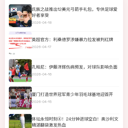
氏族之战推出12美元弓箭手礼包，专供足球爱
好者享受
2026-04-18
英超官方：利桑德罗涉嫌暴力拉发被判红牌
2026-04-17
孔帕尼：伊藤洋辉伤病频发，对球队影响负面
2026-04-16
厦门打造世界冠军青少年羽毛球基地迎首开
2026-04-15
体坛永恒时刻④！24分钟进球空白！奥沙利文
精湛翻袋激发热血