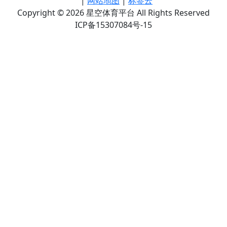
|
网站地图
|
标签云
Copyright © 2026 星空体育平台 All Rights Reserved
ICP备15307084号-15