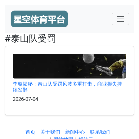
#泰山队受罚
李璇揭秘：泰山队受罚风波多重打击，商业损失持
续发酵
2026-07-04
首页
关于我们
新闻中心
联系我们