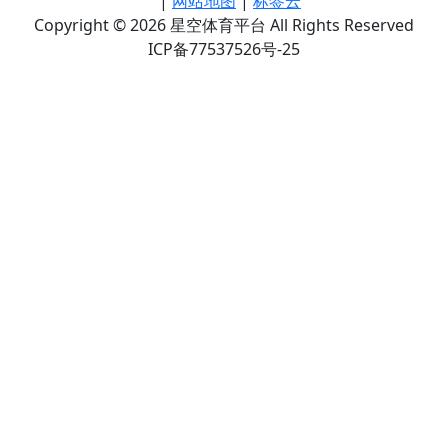
|
网站地图
|
标签云
Copyright © 2026 星空体育平台 All Rights Reserved
ICP备77537526号-25