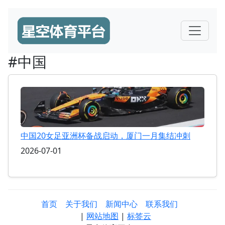
#中国
中国20女足亚洲杯备战启动，厦门一月集结冲刺
2026-07-01
首页
关于我们
新闻中心
联系我们
|
网站地图
|
标签云