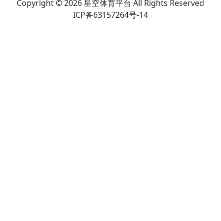
Copyright © 2026 星空体育平台 All Rights Reserved
ICP备63157264号-14